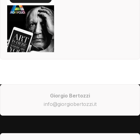
Giorgio Bertozzi
info@giorgiobertozzi.it