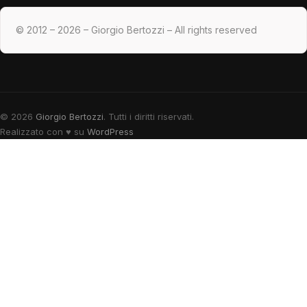
© 2012 – 2026 – Giorgio Bertozzi – All rights reserved
© 2026
Giorgio Bertozzi
. Tutti i diritti riservati.
Realizzato con
♥
su
WordPress