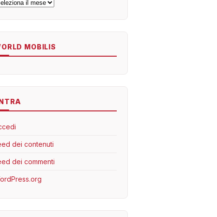
rchivi
ORLD MOBILIS
NTRA
ccedi
eed dei contenuti
eed dei commenti
ordPress.org