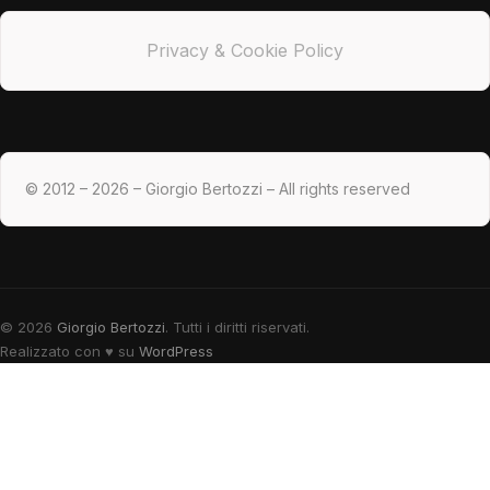
Privacy & Cookie Policy
© 2012 – 2026 – Giorgio Bertozzi – All rights reserved
© 2026
Giorgio Bertozzi
. Tutti i diritti riservati.
Realizzato con
♥
su
WordPress