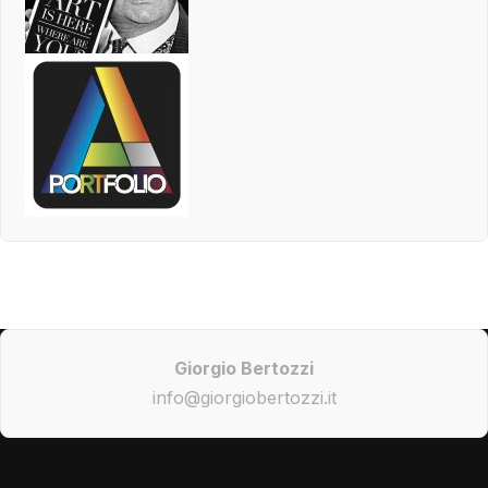
Giorgio Bertozzi
info@giorgiobertozzi.it