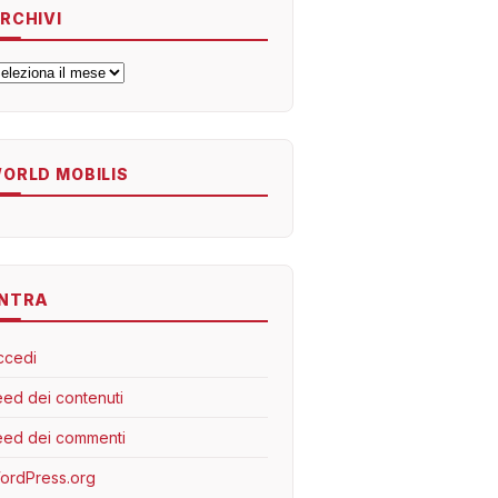
RCHIVI
rchivi
ORLD MOBILIS
NTRA
ccedi
eed dei contenuti
eed dei commenti
ordPress.org