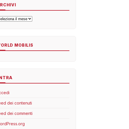
RCHIVI
rchivi
ORLD MOBILIS
NTRA
ccedi
eed dei contenuti
eed dei commenti
ordPress.org