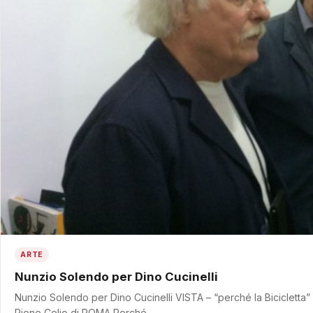
ARTE
Nunzio Solendo per Dino Cucinelli
Nunzio Solendo per Dino Cucinelli VISTA – “perché la Bicicletta
Rione Celio di ROMA Perché…