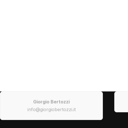
Giorgio Bertozzi
info@giorgiobertozzi.it