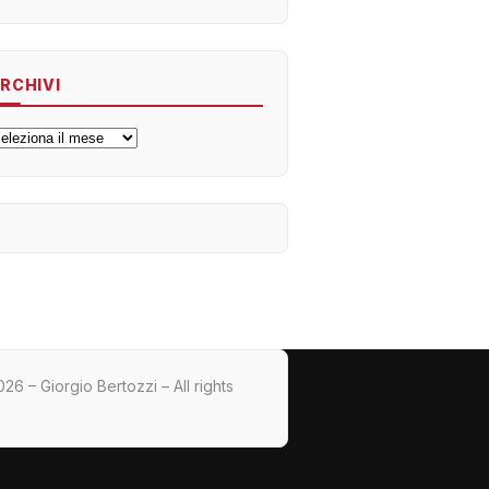
RCHIVI
rchivi
26 – Giorgio Bertozzi – All rights