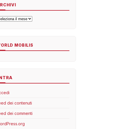
RCHIVI
rchivi
ORLD MOBILIS
NTRA
ccedi
eed dei contenuti
eed dei commenti
ordPress.org