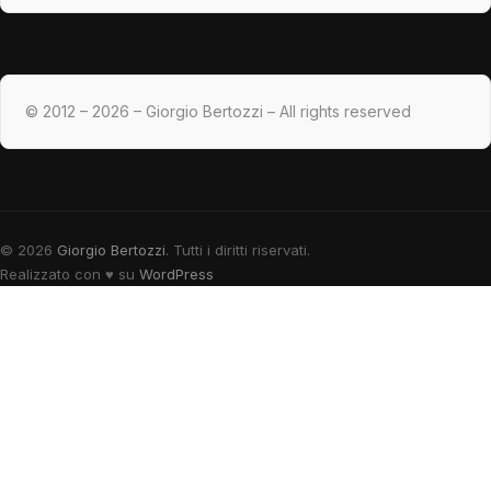
© 2012 – 2026 – Giorgio Bertozzi – All rights reserved
© 2026
Giorgio Bertozzi
. Tutti i diritti riservati.
Realizzato con
♥
su
WordPress