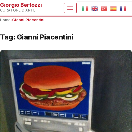
Giorgio Bertozzi
CURATORE D'ARTE
Home
›
Gianni Piacentini
Tag:
Gianni Piacentini