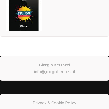
Giorgio Bertozzi
info@giorgiobertozzi.it
Privacy & Cookie Policy