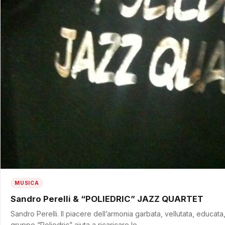
MUSICA
Sandro Perelli & “POLIEDRIC” JAZZ QUARTET
Sandro Perelli. Il piacere dell’armonia garbata, vellutata, educata
gruppo “Poliedric” aiuta a ricaricare lo…