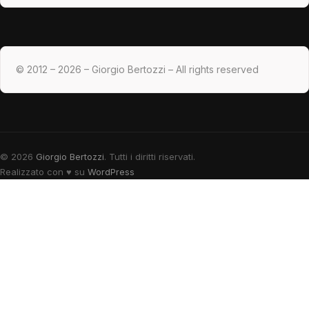
© 2012 – 2026 – Giorgio Bertozzi – All rights reserved
© 2026
Giorgio Bertozzi
. Tutti i diritti riservati.
Realizzato con
♥
su
WordPress