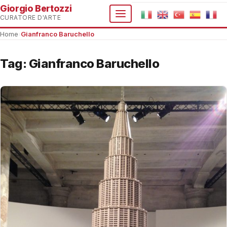
Giorgio Bertozzi
CURATORE D'ARTE
Home
›
Gianfranco Baruchello
Tag:
Gianfranco Baruchello