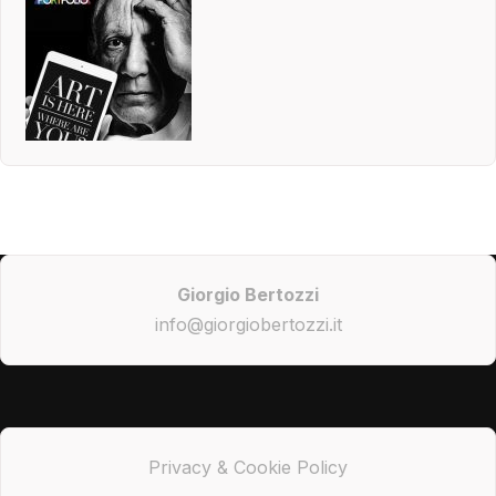
Giorgio Bertozzi
info@giorgiobertozzi.it
Privacy & Cookie Policy