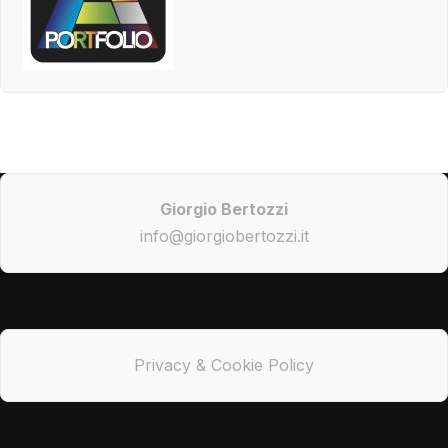
Giorgio Bertozzi
info@giorgiobertozzi.it
Privacy & Cookie Policy