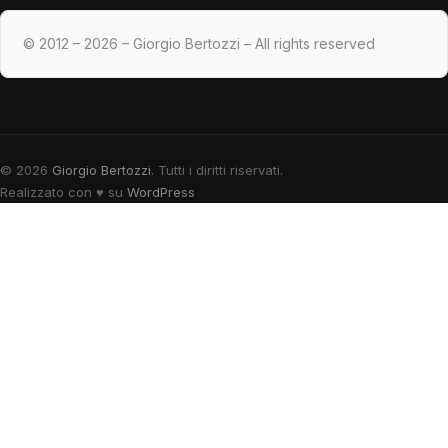
© 2012 – 2026 – Giorgio Bertozzi – All rights reserved
© 2026
Giorgio Bertozzi
. Tutti i diritti riservati.
Realizzato con
♥
su
WordPress