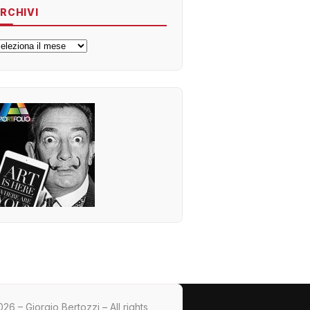
RCHIVI
rchivi
26 – Giorgio Bertozzi – All rights