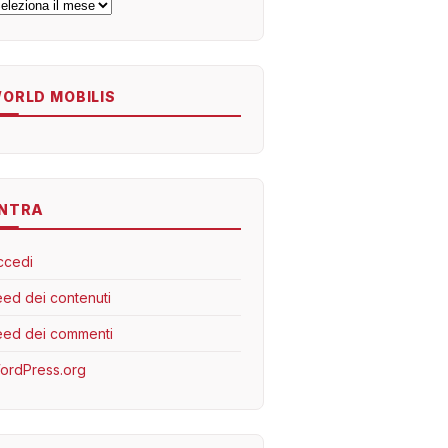
rchivi
ORLD MOBILIS
NTRA
ccedi
eed dei contenuti
eed dei commenti
ordPress.org