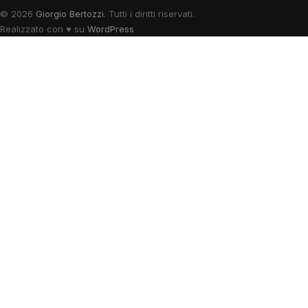
© 2026
Giorgio Bertozzi
. Tutti i diritti riservati.
Realizzato con
♥
su
WordPress