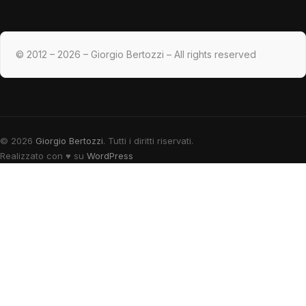
© 2012 – 2026 – Giorgio Bertozzi – All rights reserved
© 2026
Giorgio Bertozzi
. Tutti i diritti riservati.
Realizzato con
♥
su
WordPress