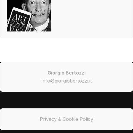
Giorgio Bertozzi
info@giorgiobertozzi.it
Privacy & Cookie Policy