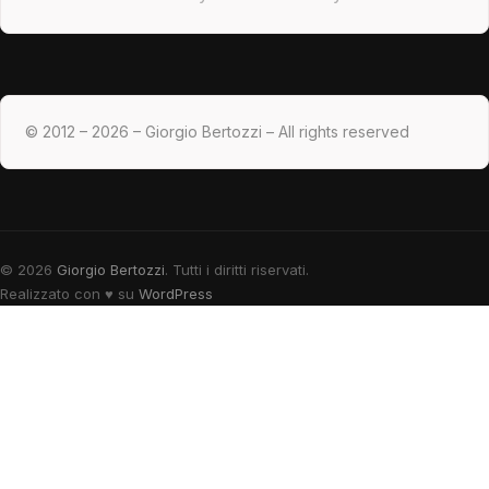
© 2012 – 2026 – Giorgio Bertozzi – All rights reserved
© 2026
Giorgio Bertozzi
. Tutti i diritti riservati.
Realizzato con
♥
su
WordPress