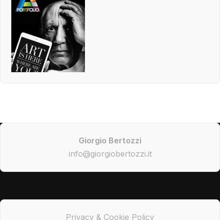
Giorgio Bertozzi
info@giorgiobertozzi.it
Privacy & Cookie Policy