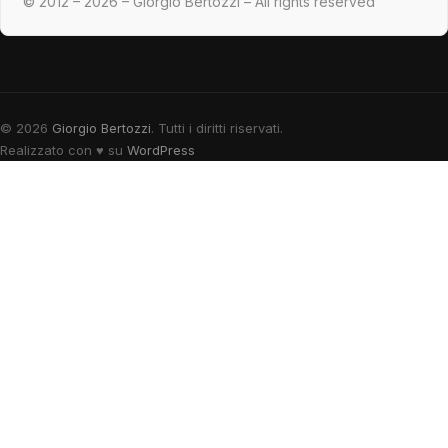
© 2012 – 2026 – Giorgio Bertozzi – All rights reserved
© 2026
Giorgio Bertozzi
. Tutti i diritti riservati.
Realizzato con
♥
su
WordPress