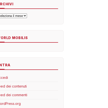
RCHIVI
rchivi
ORLD MOBILIS
NTRA
ccedi
eed dei contenuti
eed dei commenti
ordPress.org