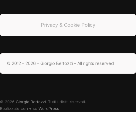
Privacy & Cookie Policy
© 2012 – 2026 – Giorgio Bertozzi – All rights reserved
© 2026
Giorgio Bertozzi
. Tutti i diritti riservati.
Realizzato con
♥
su
WordPress