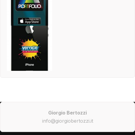
Giorgio Bertozzi
info@giorgiobertozzi.it