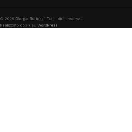
© 2026
Giorgio Bertozzi
. Tutti i diritti riservati.
Realizzato con
♥
su
WordPress