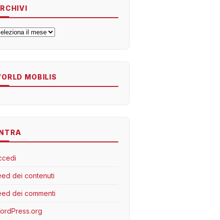
RCHIVI
rchivi
ORLD MOBILIS
NTRA
ccedi
eed dei contenuti
eed dei commenti
ordPress.org