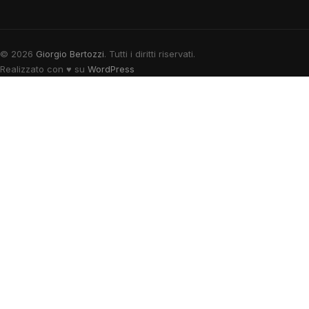
© 2026
Giorgio Bertozzi
. Tutti i diritti riservati.
Realizzato con
♥
su
WordPress