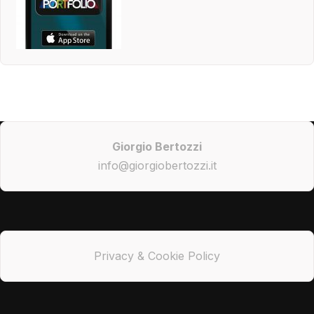
Giorgio Bertozzi
info@giorgiobertozzi.it
Privacy & Cookie Policy