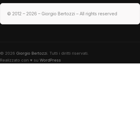
© 2012 – 2026 – Giorgio Bertozzi – All rights reserved
© 2026
Giorgio Bertozzi
. Tutti i diritti riservati.
Realizzato con
♥
su
WordPress