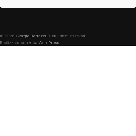
© 2026
Giorgio Bertozzi
. Tutti i diritti riservati.
Realizzato con
♥
su
WordPress