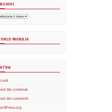
RCHIVI
rchivi
ORLD MOBILIS
NTRA
ccedi
eed dei contenuti
eed dei commenti
ordPress.org