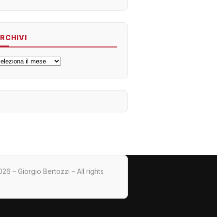
RCHIVI
rchivi
26 – Giorgio Bertozzi – All rights