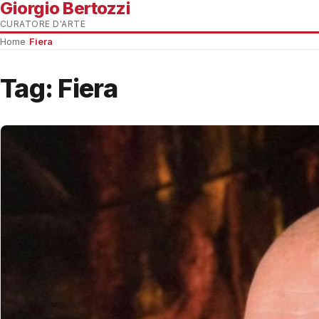
Giorgio Bertozzi
CURATORE D'ARTE
Home
›
Fiera
Tag:
Fiera