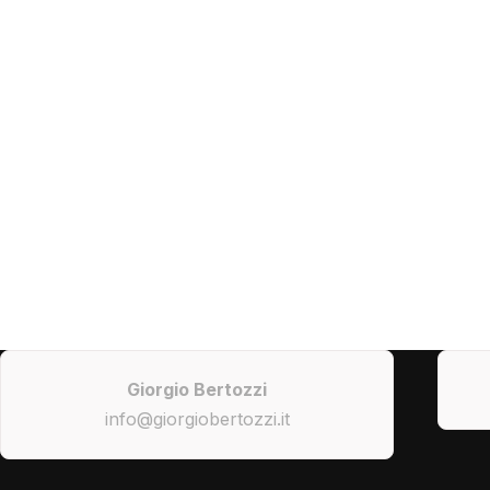
Giorgio Bertozzi
info@giorgiobertozzi.it