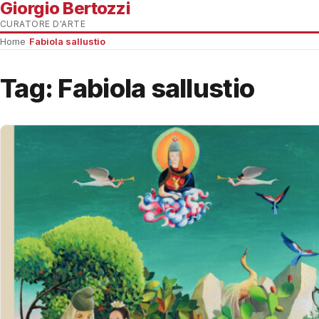
Giorgio Bertozzi
CURATORE D'ARTE
Home
›
Fabiola sallustio
Tag:
Fabiola sallustio