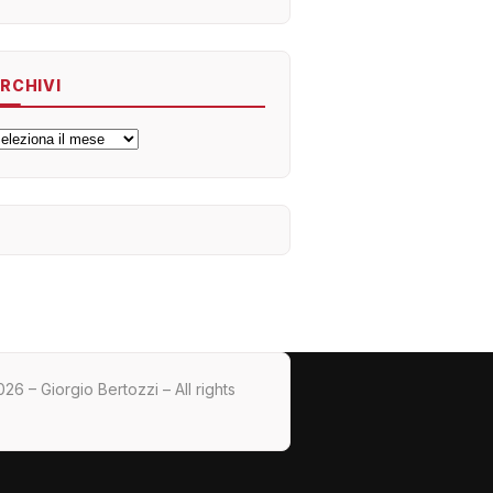
RCHIVI
rchivi
26 – Giorgio Bertozzi – All rights