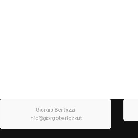
Giorgio Bertozzi
info@giorgiobertozzi.it