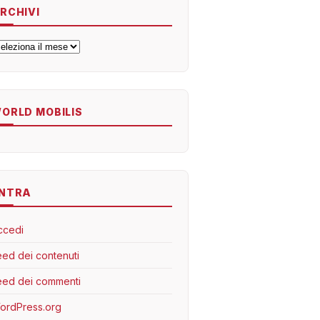
RCHIVI
rchivi
ORLD MOBILIS
NTRA
ccedi
eed dei contenuti
eed dei commenti
ordPress.org