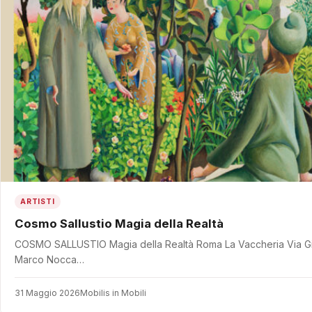
ARTISTI
Cosmo Sallustio Magia della Realtà
COSMO SALLUSTIO Magia della Realtà Roma La Vaccheria Via Giov
Marco Nocca…
31 Maggio 2026
Mobilis in Mobili