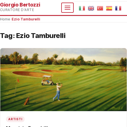
Giorgio Bertozzi
CURATORE D'ARTE
Home
›
Ezio Tamburelli
Tag:
Ezio Tamburelli
ARTISTI