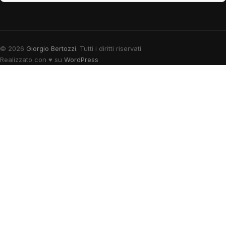
© 2026
Giorgio Bertozzi
. Tutti i diritti riservati.
Realizzato con
♥
su
WordPress