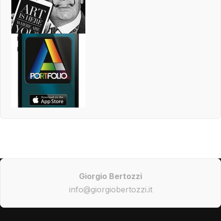
Giorgio Bertozzi
info@giorgiobertozzi.it