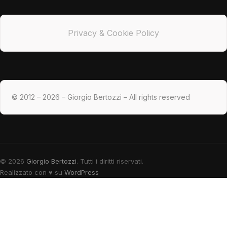
Privacy & Cookie Policy
© 2012 – 2026 – Giorgio Bertozzi – All rights reserved
© 2026
Giorgio Bertozzi
. Tutti i diritti riservati.
Realizzato con
♥
su
WordPress