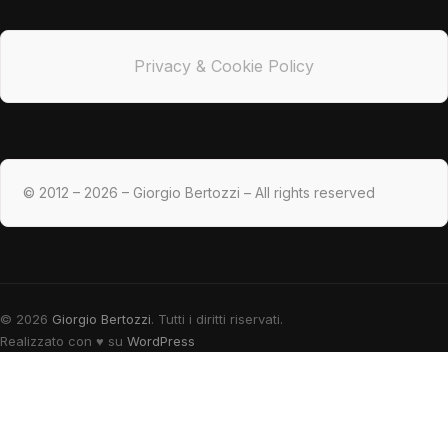
Privacy & Cookie Policy
© 2012 – 2026 – Giorgio Bertozzi – All rights reserved
© 2026
Giorgio Bertozzi
. Tutti i diritti riservati.
Realizzato con
♥
su
WordPress