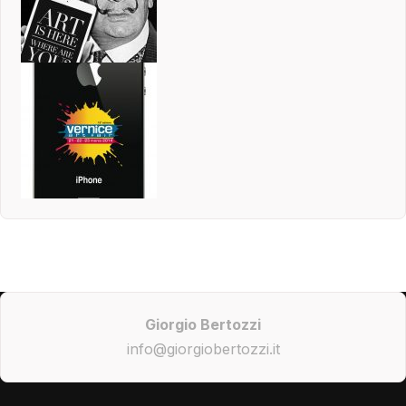
Giorgio Bertozzi
info@giorgiobertozzi.it