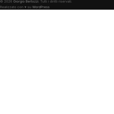
© 2026
Giorgio Bertozzi
. Tutti i diritti riservati.
Realizzato con
♥
su
WordPress