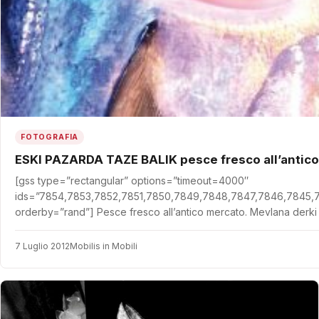
FOTOGRAFIA
ESKI PAZARDA TAZE BALIK pesce fresco all’antic
[gss type=”rectangular” options=”timeout=4000″
ids=”7854,7853,7852,7851,7850,7849,7848,7847,7846,7845,
orderby=”rand”] Pesce fresco all’antico mercato. Mevlana derki ‘Ac
7 Luglio 2012
Mobilis in Mobili