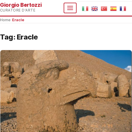
Giorgio Bertozzi
CURATORE D'ARTE
Home
›
Eracle
Tag:
Eracle