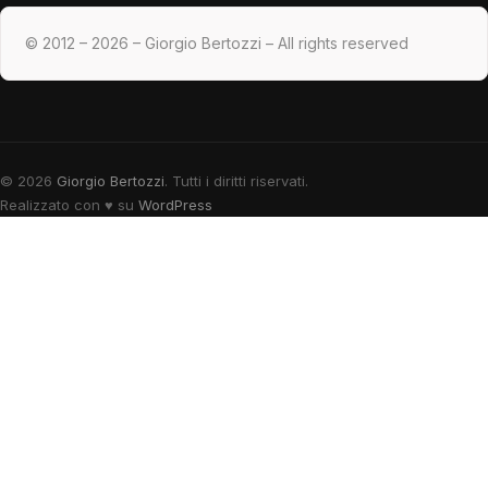
© 2012 – 2026 – Giorgio Bertozzi – All rights reserved
© 2026
Giorgio Bertozzi
. Tutti i diritti riservati.
Realizzato con
♥
su
WordPress