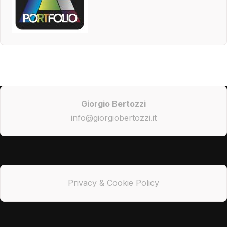
Giorgio Bertozzi
info@giorgiobertozzi.it
Privacy & Cookie Policy