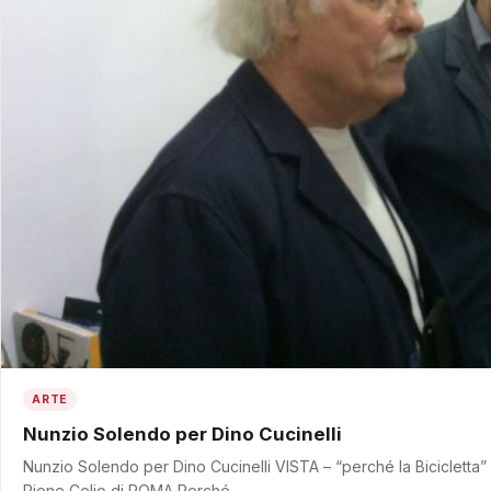
ARTE
Nunzio Solendo per Dino Cucinelli
Nunzio Solendo per Dino Cucinelli VISTA – “perché la Bicicletta
Rione Celio di ROMA Perché…