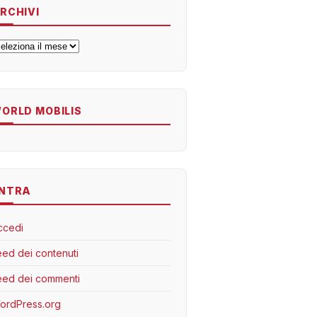
RCHIVI
rchivi
ORLD MOBILIS
NTRA
ccedi
eed dei contenuti
eed dei commenti
ordPress.org