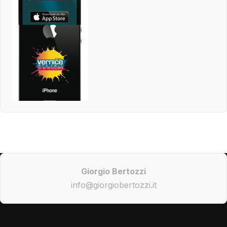
Giorgio Bertozzi
info@giorgiobertozzi.it