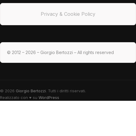
Privacy & Cookie Policy
© 2012 – 2026 – Giorgio Bertozzi – All rights reserved
© 2026
Giorgio Bertozzi
. Tutti i diritti riservati.
Realizzato con
♥
su
WordPress