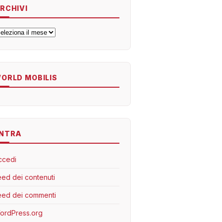
RCHIVI
rchivi
ORLD MOBILIS
NTRA
ccedi
eed dei contenuti
eed dei commenti
ordPress.org