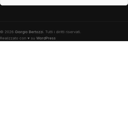
© 2026
Giorgio Bertozzi
. Tutti i diritti riservati.
Realizzato con
♥
su
WordPress