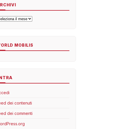
RCHIVI
rchivi
ORLD MOBILIS
NTRA
ccedi
eed dei contenuti
eed dei commenti
ordPress.org