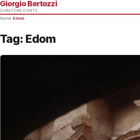
Giorgio Bertozzi
CURATORE D'ARTE
Home
›
Edom
Tag:
Edom