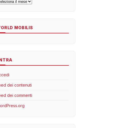
rchivi
ORLD MOBILIS
NTRA
ccedi
eed dei contenuti
eed dei commenti
ordPress.org