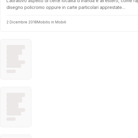
L’attrattivo aspetto di certe località d’Irlanda e all’estero, come
disegno policromo oppure in carte particolari apprestate…
2 Dicembre 2018
Mobilis in Mobili