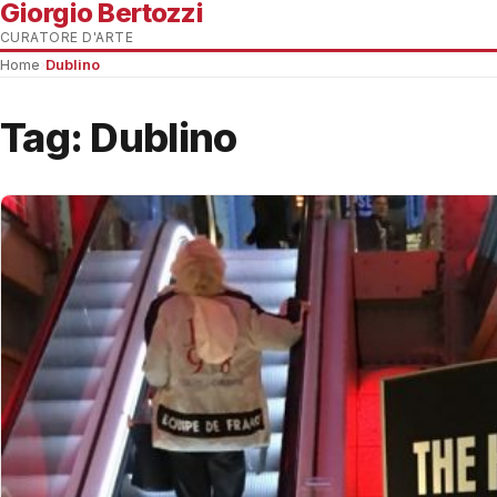
Giorgio Bertozzi
CURATORE D'ARTE
Home
›
Dublino
Tag:
Dublino