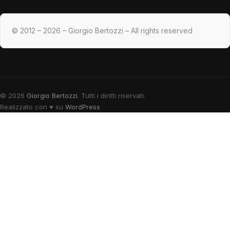
© 2012 – 2026 – Giorgio Bertozzi – All rights reserved
© 2026
Giorgio Bertozzi
. Tutti i diritti riservati.
Realizzato con
♥
su
WordPress