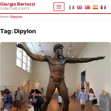
Giorgio Bertozzi
CURATORE D'ARTE
Home
›
Dipylon
Tag:
Dipylon