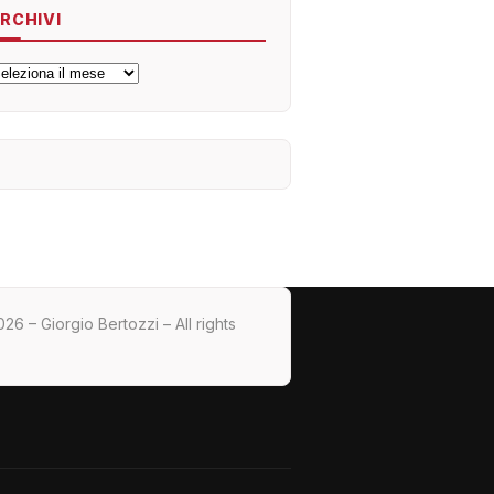
RCHIVI
rchivi
26 – Giorgio Bertozzi – All rights