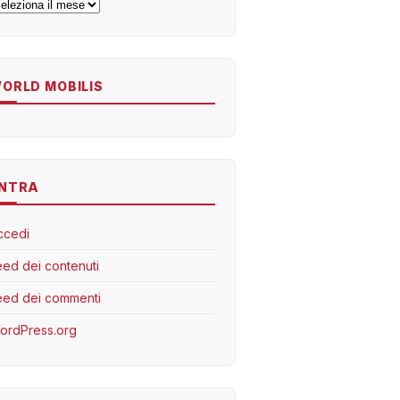
rchivi
ORLD MOBILIS
NTRA
ccedi
eed dei contenuti
eed dei commenti
ordPress.org