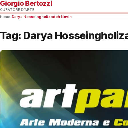
Giorgio Bertozzi
CURATORE D'ARTE
Home
›
Darya Hosseingholizadeh Novin
Tag:
Darya Hosseingholiz