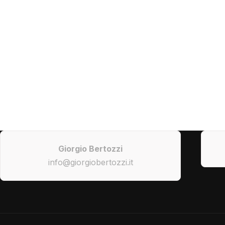
Giorgio Bertozzi
info@giorgiobertozzi.it