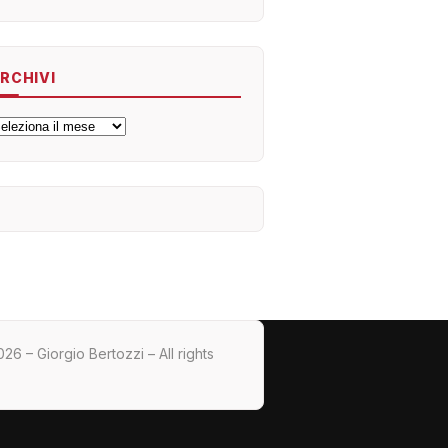
RCHIVI
rchivi
26 – Giorgio Bertozzi – All rights