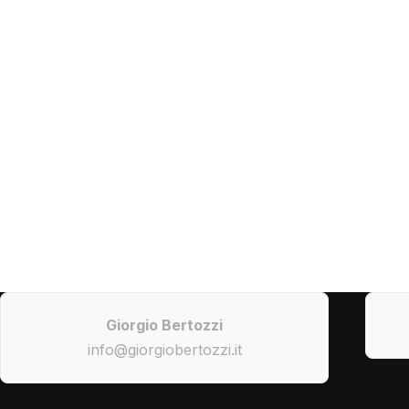
Giorgio Bertozzi
info@giorgiobertozzi.it