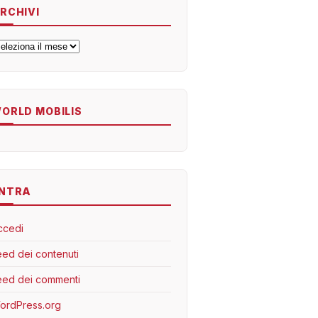
RCHIVI
rchivi
ORLD MOBILIS
NTRA
ccedi
eed dei contenuti
eed dei commenti
ordPress.org