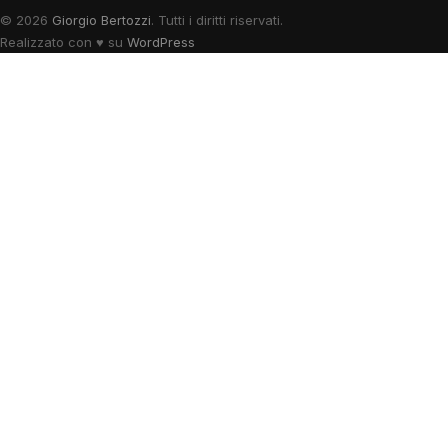
© 2026
Giorgio Bertozzi
. Tutti i diritti riservati.
Realizzato con
♥
su
WordPress