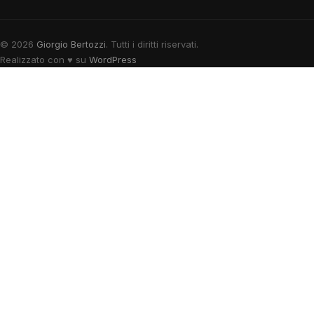
© 2026
Giorgio Bertozzi
. Tutti i diritti riservati.
Realizzato con
♥
su
WordPress