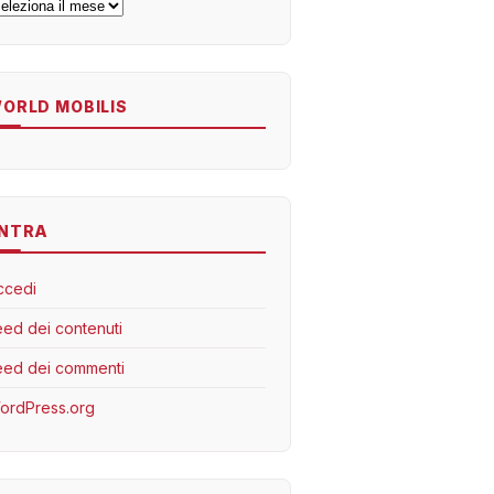
rchivi
ORLD MOBILIS
NTRA
ccedi
eed dei contenuti
eed dei commenti
ordPress.org