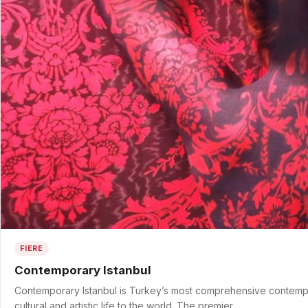
FIERE
Contemporary Istanbul
Contemporary Istanbul is Turkey’s most comprehensive contempor
cultural and artistic life to the world. The premier…