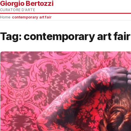
Giorgio Bertozzi
CURATORE D'ARTE
Home
›
contemporary art fair
Tag:
contemporary art fair