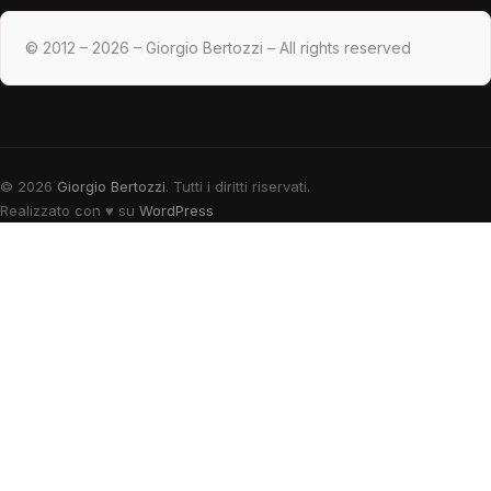
© 2012 – 2026 – Giorgio Bertozzi – All rights reserved
© 2026
Giorgio Bertozzi
. Tutti i diritti riservati.
Realizzato con
♥
su
WordPress