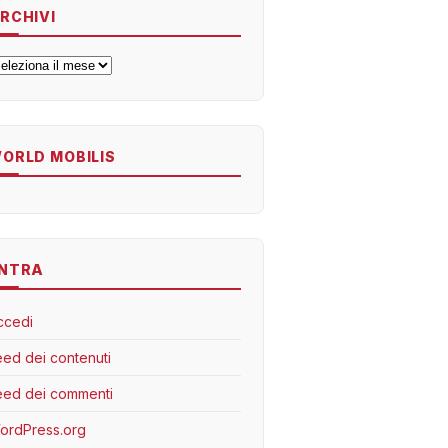
RCHIVI
rchivi
ORLD MOBILIS
NTRA
ccedi
eed dei contenuti
eed dei commenti
ordPress.org