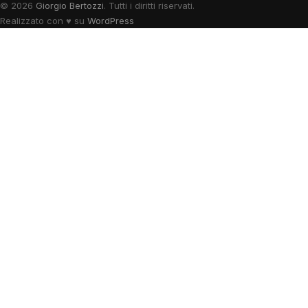
© 2026
Giorgio Bertozzi
. Tutti i diritti riservati.
Realizzato con
♥
su
WordPress