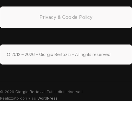
Privacy & Cookie Policy
© 2012 – 2026 – Giorgio Bertozzi – All rights reserved
© 2026
Giorgio Bertozzi
. Tutti i diritti riservati.
Realizzato con
♥
su
WordPress