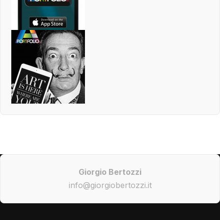
Giorgio Bertozzi
info@giorgiobertozzi.it