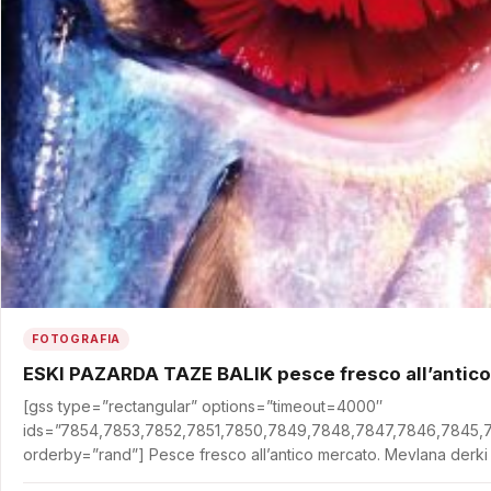
FOTOGRAFIA
ESKI PAZARDA TAZE BALIK pesce fresco all’antic
[gss type=”rectangular” options=”timeout=4000″
ids=”7854,7853,7852,7851,7850,7849,7848,7847,7846,7845,
orderby=”rand”] Pesce fresco all’antico mercato. Mevlana derki ‘Ac