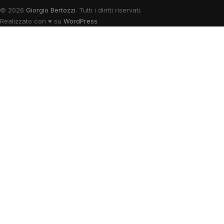
© 2026
Giorgio Bertozzi
. Tutti i diritti riservati.
Realizzato con
♥
su
WordPress