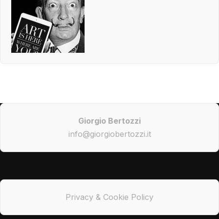
Giorgio Bertozzi
info@giorgiobertozzi.it
Privacy & Cookie Policy