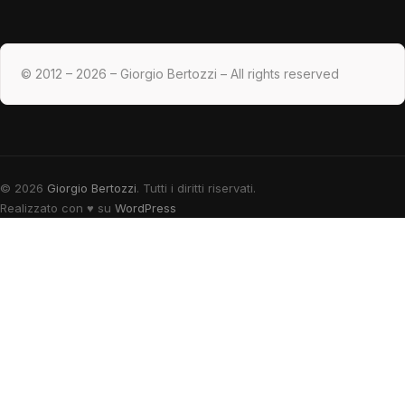
© 2012 – 2026 – Giorgio Bertozzi – All rights reserved
© 2026
Giorgio Bertozzi
. Tutti i diritti riservati.
Realizzato con
♥
su
WordPress